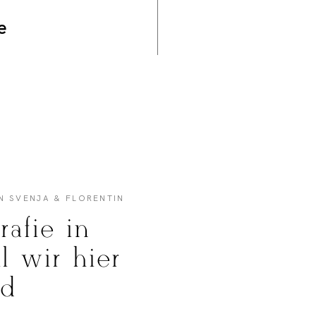
e
N SVENJA & FLORENTIN
rafie in
l wir hier
nd