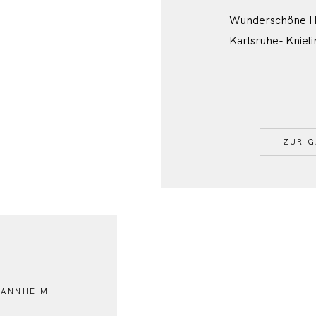
Wunderschöne Ho
Karlsruhe- Kniel
ZUR G
MANNHEIM