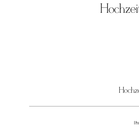
Hochzei
Hochze
Ih