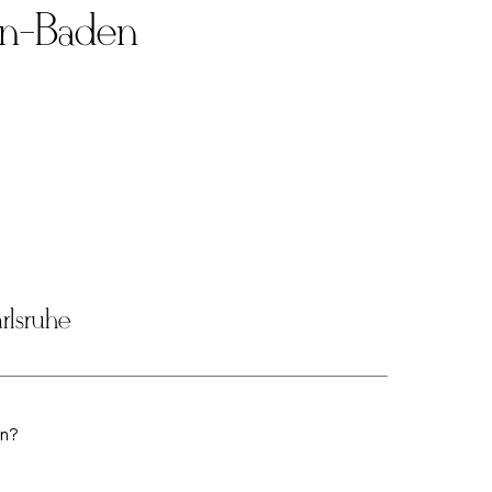
en-Baden
rlsruhe
en?