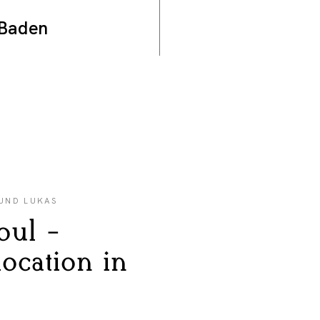
-Baden
 UND LUKAS
oul -
ocation in