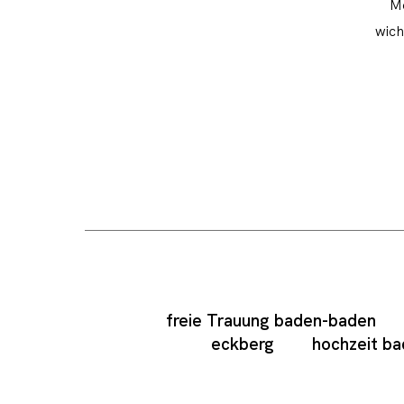
Mo
wich
freie Trauung baden-baden
eckberg
hochzeit b